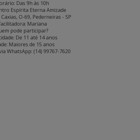
rário: Das 9h às 10h
entro Espírita Eterna Amizade
Caxias, O-69, Pederneiras - SP
Facilitadora: Mariana
uem pode participar?
idade: De 11 até 14 anos
de: Maiores de 15 anos
 via WhatsApp: (14) 99767-7620