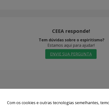
CEEA responde!
Tem dúvidas sobre o espiritismo?
Estamos aqui para ajudar!
ENVIE SUA PERGUNTA
Desenvolvido com
Webbiz
Com os cookies e outras tecnologias semelhantes, temos