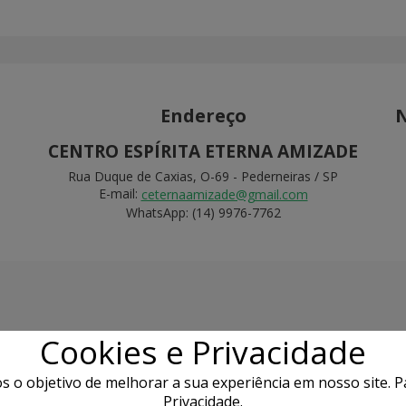
Endereço
N
CENTRO ESPÍRITA ETERNA AMIZADE
Rua Duque de Caxias, O-69 - Pederneiras / SP
E-mail:
ceternaamizade@gmail.com
WhatsApp: (14) 9976-7762
Cookies e Privacidade
 o objetivo de melhorar a sua experiência em nosso site. Pa
Privacidade.