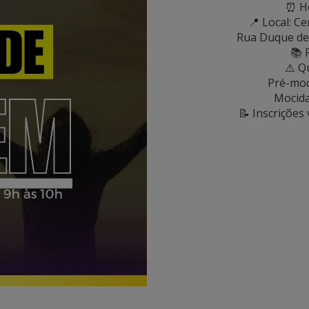
⏰ Ho
📍 Local: C
Rua Duque de 
📚 
⚠️ Q
Pré-moc
Mocida
📝 Inscrições